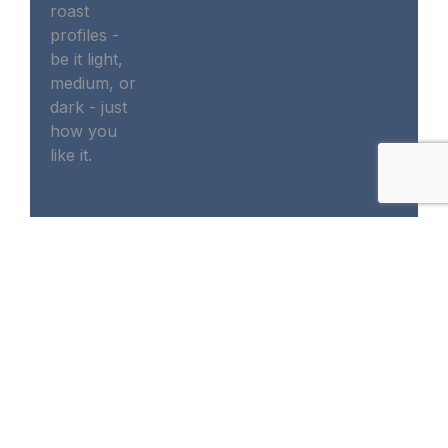
roast
profiles -
be it light,
medium, or
dark - just
how you
like it.