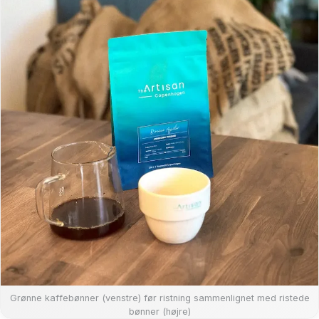
Grønne kaffebønner (venstre) før ristning sammenlignet med ristede
bønner (højre)