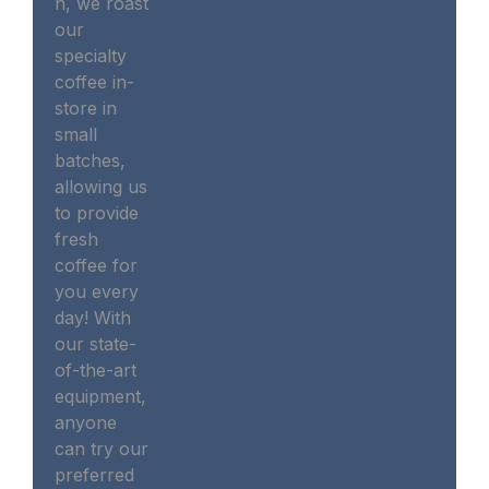
n, we roast
our
specialty
coffee in-
store in
small
batches,
allowing us
to provide
fresh
coffee for
you every
day! With
our state-
of-the-art
equipment,
anyone
can try our
preferred