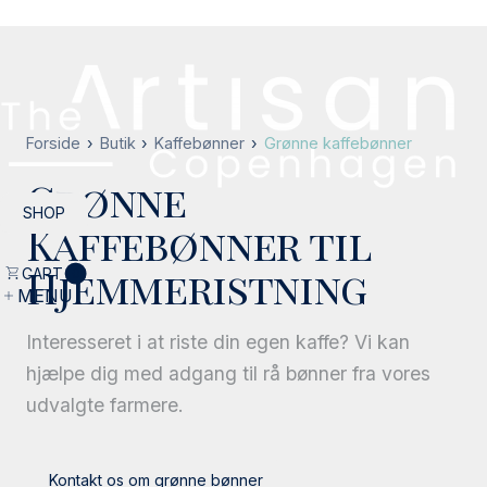
Forside
Butik
Kaffebønner
Grønne kaffebønner
Grønne
SHOP
Kaffebønner til
SHOP
Hjemmeristning
CART
0
MENU
LUK
Interesseret i at riste din egen kaffe? Vi kan
hjælpe dig med adgang til rå bønner fra vores
udvalgte farmere.
Hvad er specialkaffe
Kontakt os om grønne bønner