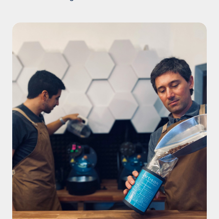
Forstå kaffekværning
Kontakt os om grønne bønner
Opskrift: Espresso
Opskrift: Filterkaffe
Opskrift: Stempelkande