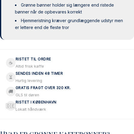
Grønne bønner holder sig længere end ristede
bønner når de opbevares korrekt
Hjemmeristning kræver grundlæggende udstyr men
er lettere end de fleste tror
RISTET TIL ORDRE
☕
Altid frisk kaffe
SENDES INDEN 48 TIMER
⏳
Hurtig levering
GRATIS FRAGT OVER 320 KR.
🚚
GLS til døren
RISTET I KØBENHAVN
🇩🇪
Lokalt håndværk
Hvad er grønne kaffebønner?