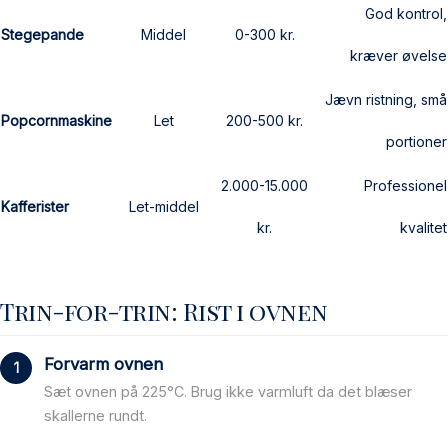
God kontrol,
Stegepande
Middel
0-300 kr.
kræver øvelse
Jævn ristning, små
Popcornmaskine
Let
200-500 kr.
portioner
2.000-15.000
Professionel
Kafferister
Let-middel
kr.
kvalitet
Trin-for-trin: Rist i ovnen
Forvarm ovnen
Sæt ovnen på 225°C. Brug ikke varmluft da det blæser
skallerne rundt.